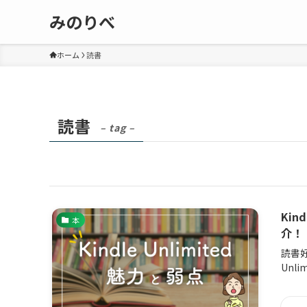
みのりべ
ホーム
読書
読書
– tag –
Ki
本
介！
読書
Unl