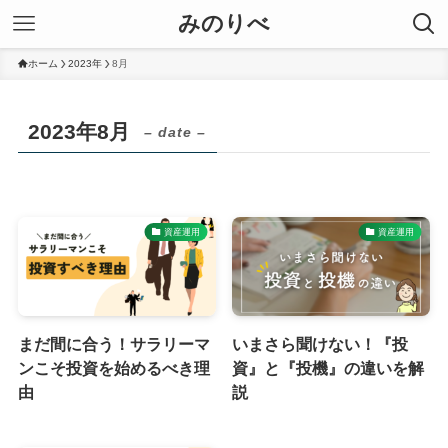
みのりべ
ホーム
2023年
8月
2023年8月
– date –
資産運用
資産運用
まだ間に合う！サラリーマ
いまさら聞けない！『投
ンこそ投資を始めるべき理
資』と『投機』の違いを解
由
説